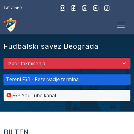
Lat
/
Ћир
Fudbalski savez Beograda
Tereni FSB - Rezervacije termina
FSB YouTube kanal
BILTEN