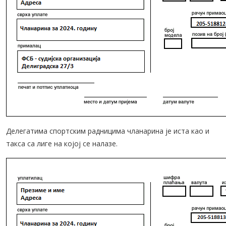
Делегатима спортским радницима чланарина је иста као и
такса са лиге на којој се налазе.