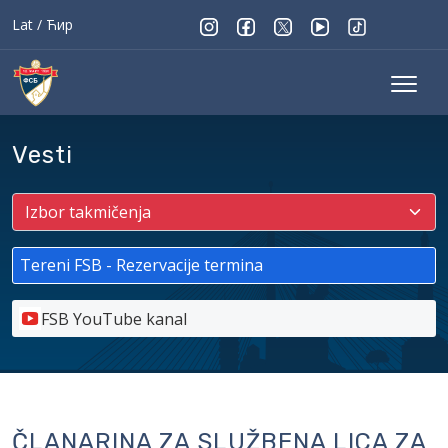
Lat
/
Ћир
Vesti
Tereni FSB - Rezervacije termina
FSB YouTube kanal
ČLANARINA ZA SLUŽBENA LICA ZA