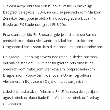
U okviru akcije obilaska svih klubova Srpske i Zonske lige
Beograd, delegacija FSB-a, na čelu sa predsednikom Markom
Zdravkovićem, juče je obišla tri novobeogradska kluba, FK
Brodarac, FK Studentski grad i FK Ušće.
Prva stanica je bio FK Brodarac gde je sastanak održan sa
predsednikom kluba Aleksandrom Nikolićem, direktorom
Draganom Ilićem i sportskim direktorom Ratkom Obradovićem.
Delegacija Fudbalskog saveza Beograda je sledeći sastanak
održala na stadionu FK Studenski grad sa čelnicima kluba,
predsednikom Nebojšom Stankovićem, potpredsednikom
Dragoslavom Popovićem i članovima Upravnog odbora,
Aleksandrom Bojovićem i Dejanom Ljubisavljevićem.
Usledio je sastanak sa čelnicima FK Ušće, našu delegaciju su
ugostili direktor kluba Rade Dunjić i sportski direktor Predrag
Govedarica.