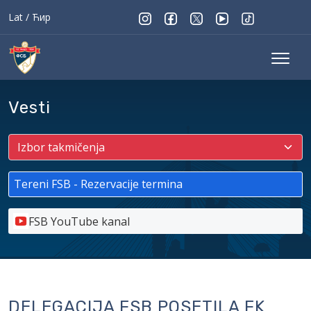
Lat
/
Ћир
Vesti
Tereni FSB - Rezervacije termina
FSB YouTube kanal
DELEGACIJA FSB POSETILA FK