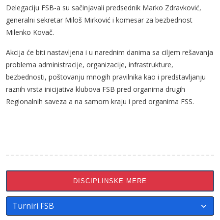
Delegaciju FSB-a su sačinjavali predsednik Marko Zdravković,
generalni sekretar Miloš Mirković i komesar za bezbednost
Milenko Kovač.
Akcija će biti nastavljena i u narednim danima sa ciljem rešavanja
problema administracije, organizacije, infrastrukture,
bezbednosti, poštovanju mnogih pravilnika kao i predstavljanju
raznih vrsta inicijativa klubova FSB pred organima drugih
Regionalnih saveza a na samom kraju i pred organima FSS.
DISCIPLINSKE MERE