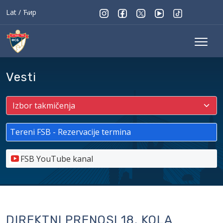
Lat
/
Ћир
Vesti
Tereni FSB - Rezervacije termina
FSB YouTube kanal
DIREKTNI PRENOSI 18. KOLA