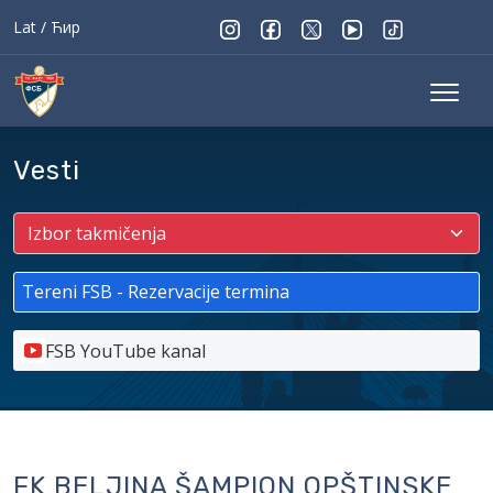
Lat
/
Ћир
Vesti
Tereni FSB - Rezervacije termina
FSB YouTube kanal
FK BELJINA ŠAMPION OPŠTINSKE