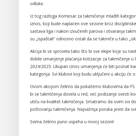
odluke.
Iz tog razloga Komesar za takmičenje mlađih kategori
iznos, koji bude naplaćen ove sezone kroz disciplinsk
sastava liga i nakon izvučenih parova i otvaranja ta
su „ispaštali“ odnosno ostali da se takmiče u tako „ok
Akcija bi se sprovela tako što bi sve ekipe koje su na
dobile umanjenje plaćanja kotizacije za takmičenje u
2024/2025. Ukupan iznos umanjenja će biti poznat kad
kategorija. Svi klubovi koji budu uključeni u akciju će 
Ovom akcijom želimo da pokažemo klubovima da FS Beog
bi se takmičenja dovela u red, već podizanje svesti 
utiču na kvalitet takmičenja. Smatramo da ovim svi dob
poštovanju takmičenja. Najvažnija poruka jeste da sv
Svima želimo puno uspeha u novoj sezoni!