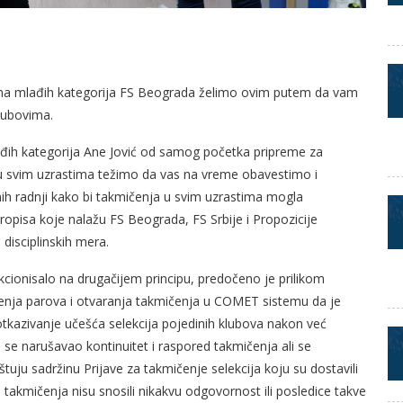
ama mlađih kategorija FS Beograda želimo ovim putem da vam
lubovima.
đih kategorija Ane Jović od samog početka pripreme za
u svim uzrastima težimo da vas na vreme obavestimo i
 radnji kako bi takmičenja u svim uzrastima mogla
pisa koje nalažu FS Beograda, FS Srbije i Propozicije
disciplinskih mera.
kcionisalo na drugačijem principu, predočeno je prilikom
ačenja parova i otvaranja takmičenja u COMET sistemu da je
tkazivanje učešća selekcija pojedinih klubova nakon već
 se narušavao kontinuitet i raspored takmičenja ali se
uju sadržinu Prijave za takmičenje selekcija koju su dostavili
 takmičenja nisu snosili nikakvu odgovornost ili posledice takve