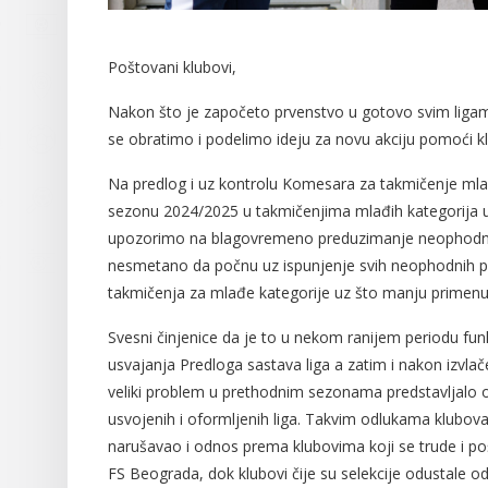
Poštovani klubovi,
Nakon što je započeto prvenstvo u gotovo svim lig
se obratimo i podelimo ideju za novu akciju pomoći k
Na predlog i uz kontrolu Komesara za takmičenje mla
sezonu 2024/2025 u takmičenjima mlađih kategorija 
upozorimo na blagovremeno preduzimanje neophodnih
nesmetano da počnu uz ispunjenje svih neophodnih pro
takmičenja za mlađe kategorije uz što manju primenu 
Svesni činjenice da je to u nekom ranijem periodu fun
usvajanja Predloga sastava liga a zatim i nakon izvl
veliki problem u prethodnim sezonama predstavljalo o
usvojenih i oformljenih liga. Takvim odlukama klubova
narušavao i odnos prema klubovima koji se trude i pošt
FS Beograda, dok klubovi čije su selekcije odustale od