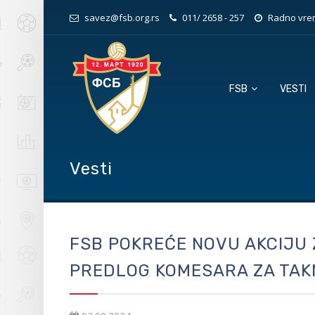
savez@fsb.org.rs
011/ 2658 - 257
Radno vrem
FSB
VESTI
Vesti
FSB POKREĆE NOVU AKCIJU
PREDLOG KOMESARA ZA TAK