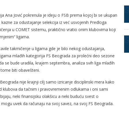
ja Ana Jović pokrenula je ideju o FSB prema kojoj bi se ukupan
e kazne za odustajanje selekcija iz već usvojenih Predloga
kmičenja u COMET sistemu, praktično vratio onim klubovima koji
rnjenim“ ligama.
stavile takmičenje u ligama gde je bilo nekog odustajanja,
 ligama mlađih kategorija FS Beograda za prolećni deo sezone
a se bude uradila, krajem septembra, analiza svih liga mlađih
o tome biti obavešteni.
rada nije krajnji cilj samo izricanje disciplinski mera kako
kod klubova da tačnim i pravovremenim odlukama i oni sami
ijaju, neki finansijsku olakšicu a neki buduću svest o
i mogu uvek da računaju na svoj savez, na svoj FS Beograda.