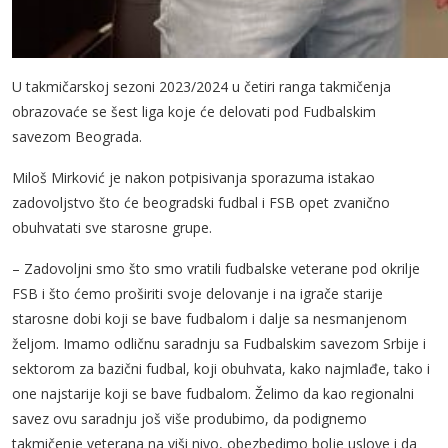
U takmičarskoj sezoni 2023/2024 u četiri ranga takmičenja
obrazovaće se šest liga koje će delovati pod Fudbalskim
savezom Beograda.
Miloš Mirković je nakon potpisivanja sporazuma istakao
zadovoljstvo što će beogradski fudbal i FSB opet zvanično
obuhvatati sve starosne grupe.
– Zadovoljni smo što smo vratili fudbalske veterane pod okrilje
FSB i što ćemo proširiti svoje delovanje i na igrače starije
starosne dobi koji se bave fudbalom i dalje sa nesmanjenom
željom. Imamo odličnu saradnju sa Fudbalskim savezom Srbije i
sektorom za bazični fudbal, koji obuhvata, kako najmlađe, tako i
one najstarije koji se bave fudbalom. Želimo da kao regionalni
savez ovu saradnju još više produbimo, da podignemo
takmičenje veterana na viši nivo, obezbedimo bolje uslove i da