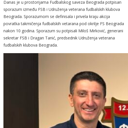
Danas je u prostorijama Fudbalskog saveza Beograda potpisan
sporazum između FSB i Udruženja veterana fudbalskih klubova
Beograda. Sporazumom se definisala i privela kraju akcija
povratka takmičenja fudbalskih vetarana pod okrilje FS Beograda
nakon 10 godina. Sporazum su potpisali Miloš Mirković, generani
sekretar FSB i Dragan Tanić, predsednik Udruženja veterana
fudbalskih klubova Beograda.