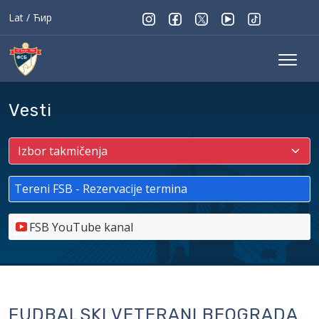
Lat
/
Ћир
Vesti
Tereni FSB - Rezervacije termina
FSB YouTube kanal
FUDBALSKI VETERANI BEOGRADA