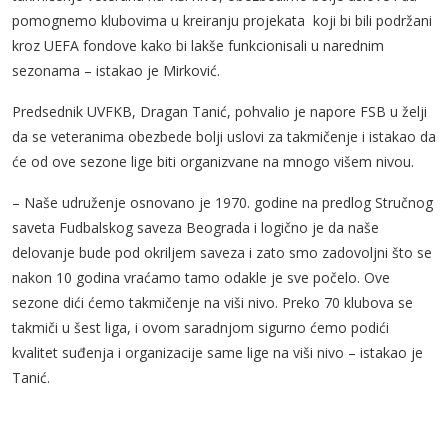
pomognemo klubovima u kreiranju projekata koji bi bili podržani
kroz UEFA fondove kako bi lakše funkcionisali u narednim
sezonama – istakao je Mirković.
Predsednik UVFKB, Dragan Tanić, pohvalio je napore FSB u želji
da se veteranima obezbede bolji uslovi za takmičenje i istakao da
će od ove sezone lige biti organizvane na mnogo višem nivou.
– Naše udruženje osnovano je 1970. godine na predlog Stručnog
saveta Fudbalskog saveza Beograda i logično je da naše
delovanje bude pod okriljem saveza i zato smo zadovoljni što se
nakon 10 godina vraćamo tamo odakle je sve počelo. Ove
sezone dići ćemo takmičenje na viši nivo. Preko 70 klubova se
takmiči u šest liga, i ovom saradnjom sigurno ćemo podići
kvalitet suđenja i organizacije same lige na viši nivo – istakao je
Tanić.