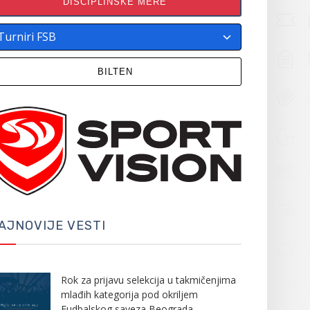
DISCIPLINSKE MERE
BILTEN
AJNOVIJE VESTI
Rok za prijavu selekcija u takmičenjima
mlađih kategorija pod okriljem
Fudbalskog saveza Beograda