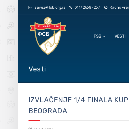
savez@fsb.org.rs
011/ 2658 - 257
Radno vrem
FSB
VESTI
Vesti
IZVLAČENJE 1/4 FINALA KUP
BEOGRADA