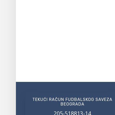
TEKUĆI RAČUN FUDBALSKOG SAVEZA
BEOGRADA
205-518813-14