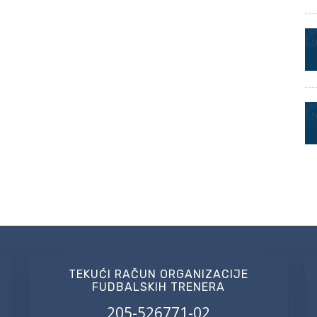
TEKUĆI RAČUN ORGANIZACIJE
FUDBALSKIH TRENERA
205-526771-02