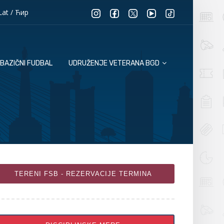
Lat
/
Ћир
BAZIČNI FUDBAL
UDRUŽENJE VETERANA BGD
TERENI FSB - REZERVACIJE TERMINA