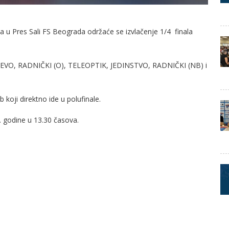
 u Pres Sali FS Beograda održaće se izvlačenje 1/4 finala
JEVO, RADNIČKI (O), TELEOPTIK, JEDINSTVO, RADNIČKI (NB) i
 koji direktno ide u polufinale.
 godine u 13.30 časova.