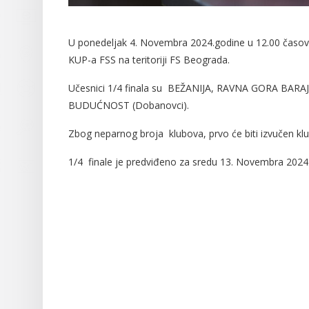
U ponedeljak 4. Novembra 2024.godine u 12.00 časova
KUP-a FSS na teritoriji FS Beograda.
Učesnici 1/4 finala su BEŽANIJA, RAVNA GORA BARA
BUDUĆNOST (Dobanovci).
Zbog neparnog broja klubova, prvo će biti izvučen klub
1/4 finale je predviđeno za sredu 13. Novembra 2024.