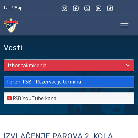
Lat
/
Ћир
Vesti
Tereni FSB - Rezervacije termina
FSB YouTube kanal
IZVLAČENJE PAROVA 2. KOLA