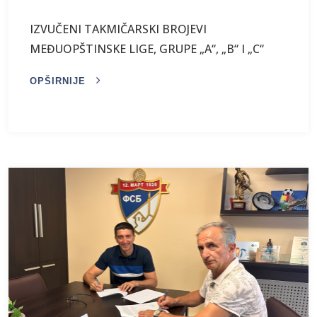
IZVUČENI TAKMIČARSKI BROJEVI
MEĐUOPŠTINSKE LIGE, GRUPE „A“, „B“ I „C“
OPŠIRNIJE