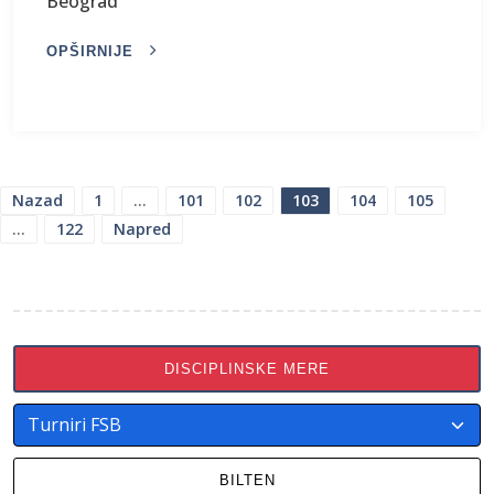
Beograd
OPŠIRNIJE
ПАГИНАЦИЈА
Nazad
1
…
101
102
103
104
105
…
122
Napred
ЧЛАНАКА
DISCIPLINSKE MERE
BILTEN