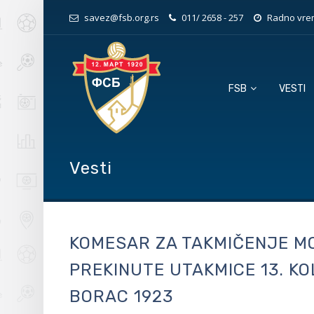
savez@fsb.org.rs
011/ 2658 - 257
Radno vrem
FSB
VESTI
Vesti
KOMESAR ZA TAKMIČENJE M
PREKINUTE UTAKMICE 13. KO
BORAC 1923