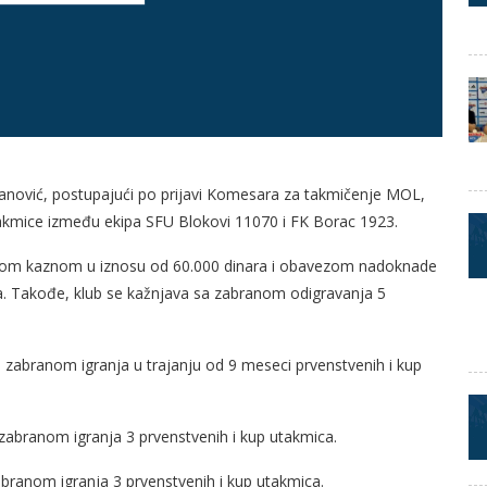
vanović, postupajući po prijavi Komesara za takmičenje MOL,
takmice između ekipa SFU Blokovi 11070 i FK Borac 1923.
nom kaznom u iznosu od 60.000 dinara i obavezom nadoknade
sa. Takođe, klub se kažnjava sa zabranom odigravanja 5
zabranom igranja u trajanju od 9 meseci prvenstvenih i kup
zabranom igranja 3 prvenstvenih i kup utakmica.
abranom igranja 3 prvenstvenih i kup utakmica.