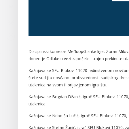
Disciplinski komesar Međuopštisnke lige, Zoran Milo
doneo je Odluke u vezi započete i trajno prekinute u
Kažnjava se SFU Blokovi 11070 jedinstvenom novča
štete sudiji u novčanoj protivvrednosti sudijskog dre
utakmica na svom ili prijavljenom igralištu.
Kažnjava se Bogdan Džanić, igrač SFU Blokovi 11070, 
utakmica.
Kažnjava se Nebojša Lučić, igrač SFU Blokovi 11070, 
Kažnjava se Stefan Žunić, igrač SFU Blokovi 11070, z