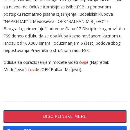
sa navodima Odluke Komisije za žalbe FSB, u ponovnom
postupku razmatrao pisana izjašnjenja Fudbalskih klubova
’’NAPREDAK’’ iz Medoševca i OFK ’’BALKAN MIRIJEVO’’ iz
Beograda, primenjujući odredbe člana 97 Disciplinskog pravilnika
FSS doneo odluku da se oba kluba kazne novčanom kaznom u
iznosu od 100.000 dinara i oduzimanjem 6 (šest) bodova zbog
nepoštovanja Pravilnika o stručnom radu FSS.
Odluke sa obrazloženjem možete videti
ovde
(Napredak
Medoševac) i
ovde
(OFK Balkan Mirijevo).
DISCIPLINSKE MERE