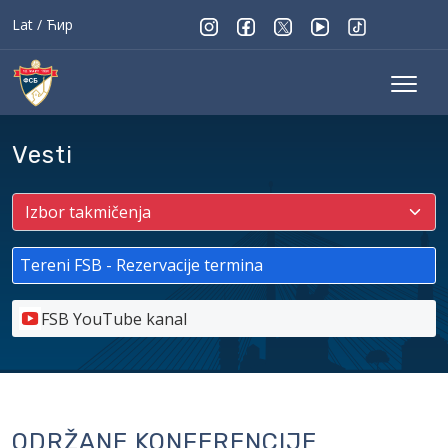
Lat
/
Ћир
Vesti
Tereni FSB - Rezervacije termina
FSB YouTube kanal
ODRŽANE KONFERENCIJE