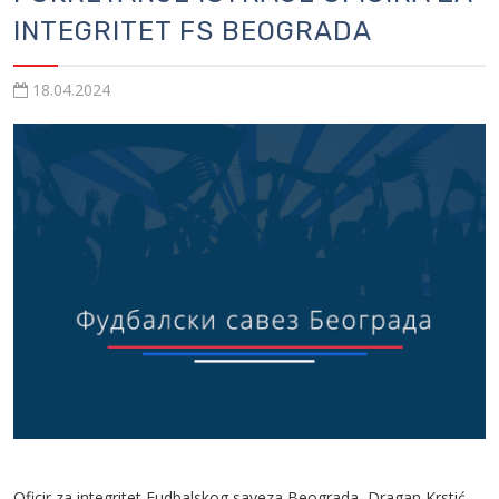
INTEGRITET FS BEOGRADA
18.04.2024
Oficir za integritet Fudbalskog saveza Beograda, Dragan Krstić,