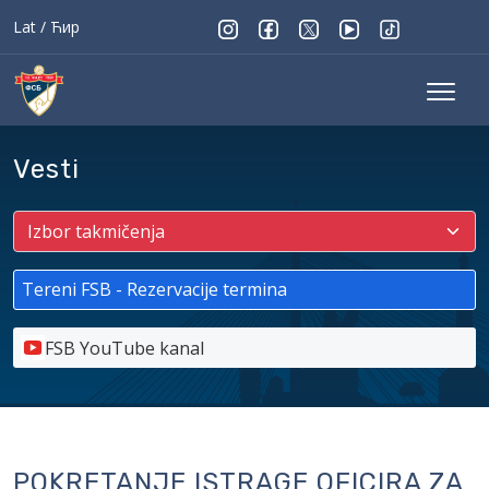
Lat
/
Ћир
Vesti
Tereni FSB - Rezervacije termina
FSB YouTube kanal
POKRETANJE ISTRAGE OFICIRA ZA