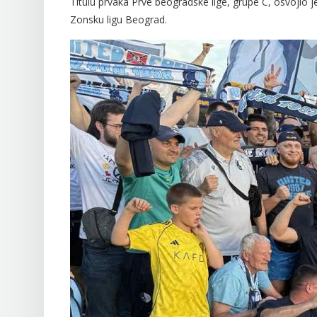
Titulu prvaka Prve beogradske lige, grupe C, osvojio j
Zonsku ligu Beograd.