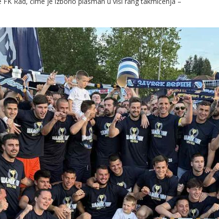
e FK Rad, čime je izborio plasman u viši rang takmičenja –