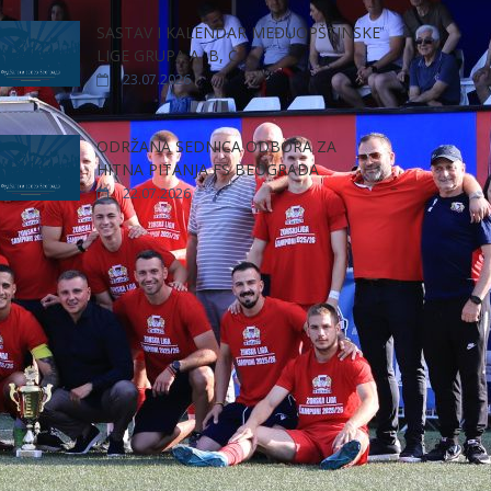
SASTAV I KALENDAR MEĐUOPŠTINSKE
LIGE GRUPA A, B, C
23.07.2026
ODRŽANA SEDNICA ODBORA ZA
HITNA PITANJA FS BEOGRADA
22.07.2026