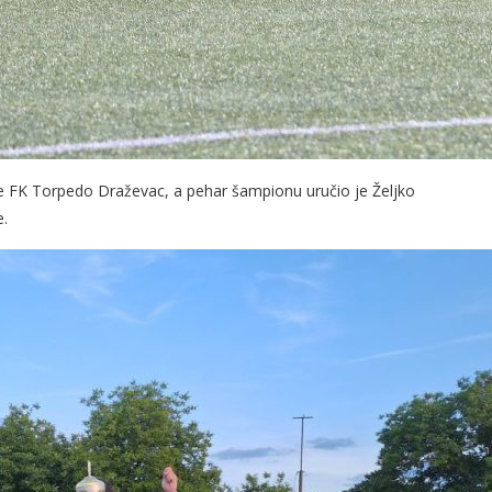
 je FK Torpedo Draževac, a pehar šampionu uručio je Željko
e.