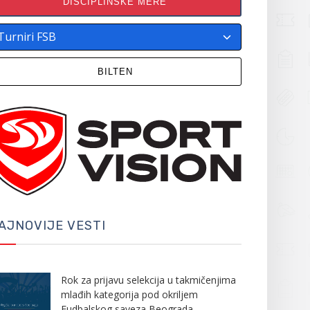
DISCIPLINSKE MERE
BILTEN
AJNOVIJE VESTI
Rok za prijavu selekcija u takmičenjima
mlađih kategorija pod okriljem
Fudbalskog saveza Beograda