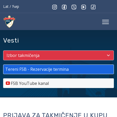
Lat
/
Ћир
Vesti
Tereni FSB - Rezervacije termina
FSB YouTube kanal
PRIJAVA ZA TAKMIČENJE U KUPU