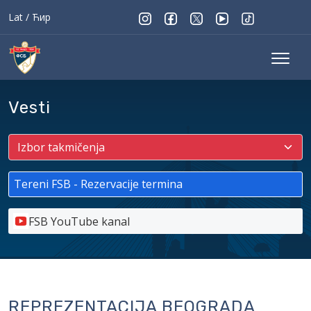
Lat
/
Ћир
Vesti
Tereni FSB - Rezervacije termina
FSB YouTube kanal
REPREZENTACIJA BEOGRADA