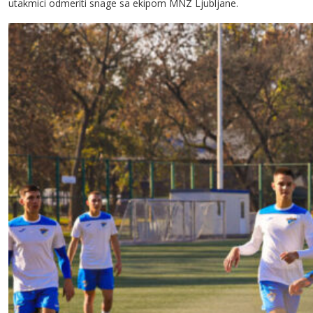
utakmici odmeriti snage sa ekipom MNZ Ljubljane.