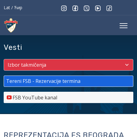
Lat
/
Ћир
Vesti
Tereni FSB - Rezervacije termina
FSB YouTube kanal
REPREZENTACIJA FS BEOGRADA