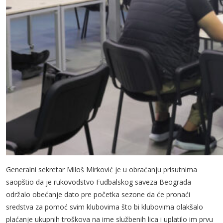
Generalni sekretar Miloš Mirković je u obraćanju prisutnima
saopštio da je rukovodstvo Fudbalskog saveza Beograda
održalo obećanje dato pre početka sezone da će pronaći
sredstva za pomoć svim klubovima što bi klubovima olakšalo
plaćanje ukupnih troškova na ime službenih lica i uplatilo im prvu