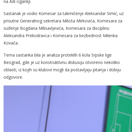
na Adi ciganliji.
Sastanak je vodio Komesar za takmičenje Aleksandar Simić, uz
prisutne Generalnog sekretara Miloša Mirkovića, Komesara za
suđenje Bogdana Milisavljevića, Komesara za disciplinu
Aleksandra Prekodravca i Komesara za bezbednost Milenka
Kovača.
Tema sastanka bila je analiza proteklih 6 kola Srpske lige
Beograd, gde je uz konstruktivnu diskusiju otvoreno nekoliko
oblasti, iz kojih su klubovi mogli da postavljaju pitanja i dobiju
odgovore.