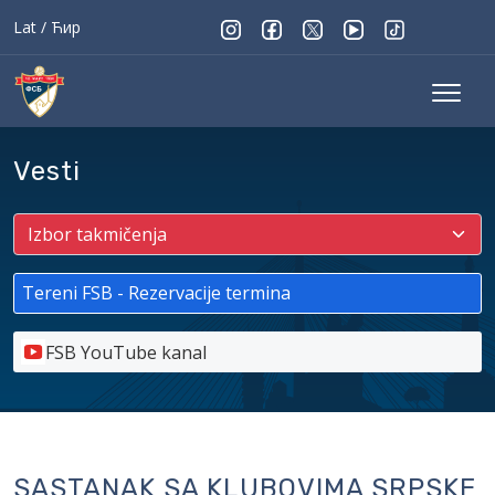
Lat
/
Ћир
Vesti
Tereni FSB - Rezervacije termina
FSB YouTube kanal
SASTANAK SA KLUBOVIMA SRPSKE