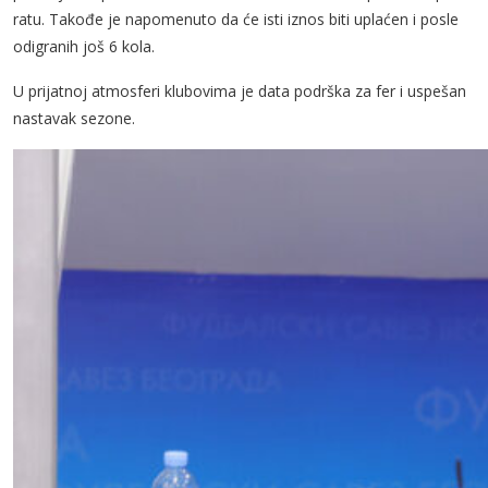
ratu. Takođe je napomenuto da će isti iznos biti uplaćen i posle
odigranih još 6 kola.
U prijatnoj atmosferi klubovima je data podrška za fer i uspešan
nastavak sezone.