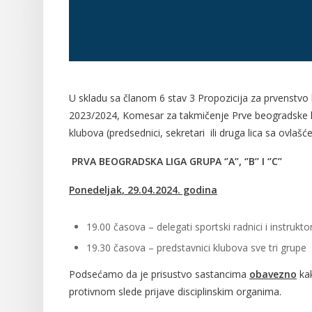
U skladu sa članom 6 stav 3 Propozicija za prvenstvo 
2023/2024, Komesar za takmičenje Prve beogradske lige g
klubova (predsednici, sekretari ili druga lica sa ovla
PRVA BEOGRADSKA LIGA GRUPA ‘’A’’, ‘’B’’ I ‘’C’’
Ponedeljak
, 29.0
4
.2024. godina
19.00 časova – delegati sportski radnici i instrukt
19.30 časova – predstavnici klubova sve tri grupe
Podsećamo da je prisustvo sastancima
obavezno
kak
protivnom slede prijave disciplinskim organima.