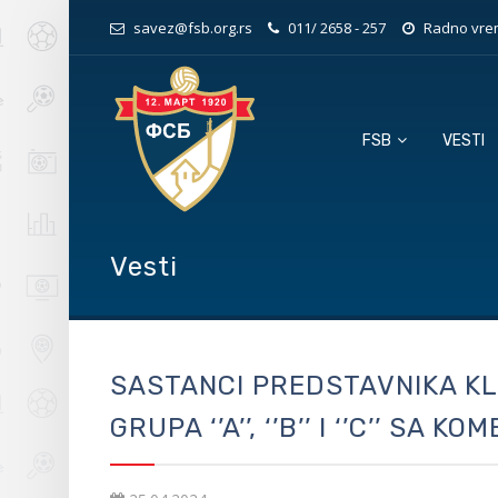
savez@fsb.org.rs
011/ 2658 - 257
Radno vrem
FSB
VESTI
Vesti
SASTANCI PREDSTAVNIKA K
GRUPA ‘’A’’, ‘’B’’ I ‘’C’’ SA 