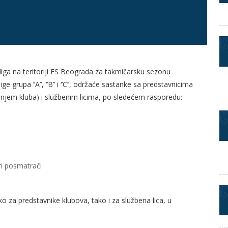
liga na teritoriji FS Beograda za takmičarsku sezonu
rupa ‘’A’’, ‘’B’’ i ‘’C’’, održaće sastanke sa predstavnicima
šćenjem kluba) i službenim licima, po sledećem rasporedu:
ori posmatrači
o za predstavnike klubova, tako i za službena lica, u