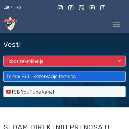
Lat
/
Ћир
Vesti
Tereni FSB - Rezervacije termina
FSB YouTube kanal
SEDAM DIREKTNIH PRENOSA U