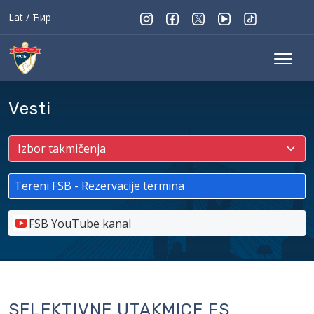
Lat
/
Ћир
Vesti
Tereni FSB - Rezervacije termina
FSB YouTube kanal
SELEKTIVNE UTAKMICE FS