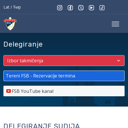
Lat
/
Ћир
Delegiranje
Tereni FSB - Rezervacije termina
FSB YouTube kanal
DELEGIRANJE SUDIJA