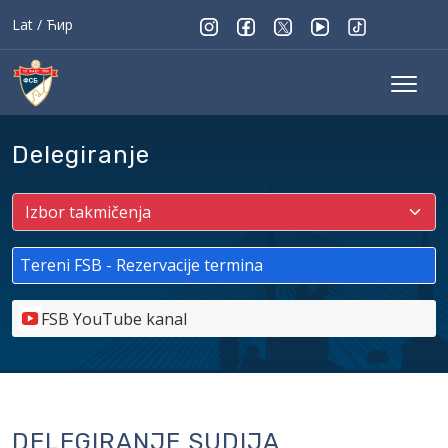
Lat
/
Ћир
Delegiranje
Tereni FSB - Rezervacije termina
FSB YouTube kanal
DELEGIRANJE SUDIJA