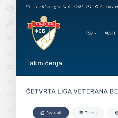
savez@fsb.org.rs
011/ 2658 - 257
Radno vrem
FSB
VESTI
Takmičenja
ČETVRTA LIGA VETERANA B
Rezultati
Tabela