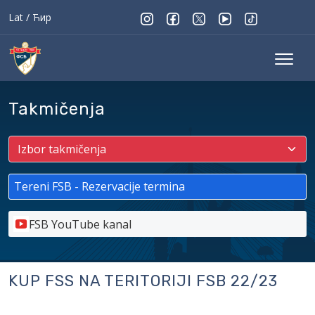
Lat
/
Ћир
Takmičenja
Tereni FSB - Rezervacije termina
FSB YouTube kanal
KUP FSS NA TERITORIJI FSB 22/23