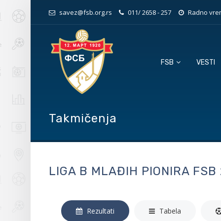
savez@fsb.org.rs
011/ 2658 - 257
Radno vrem
FSB
VESTI
Takmičenja
LIGA B MLAĐIH PIONIRA FSB 
Rezultati
Tabela