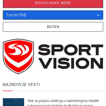
DISCIPLINSKE MERE
BILTEN
NAJNOVIJE VESTI
Rok za prijavu selekcija u takmičenjima mlađih
kategorija pod okriljem Fudbalskog saveza