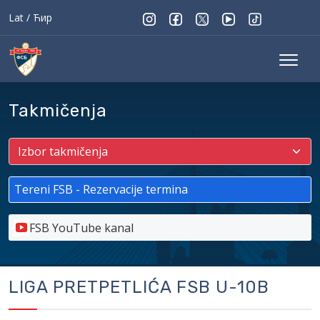
Lat
/
Ћир
Takmičenja
Tereni FSB - Rezervacije termina
FSB YouTube kanal
LIGA PRETPETLIĆA FSB U-10B