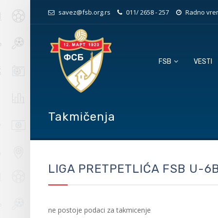
savez@fsb.org.rs
011/ 2658 - 257
Radno vrem
FSB
VESTI
Takmičenja
LIGA PRETPETLIĆA FSB U-6
ne postoje podaci za takmicenje