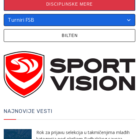
DISCIPLINSKE MERE
BILTEN
NAJNOVIJE VESTI
Rok za prijavu selekcija u takmičenjima mlađih
kategorija pod okriljem Fudbalskog saveza