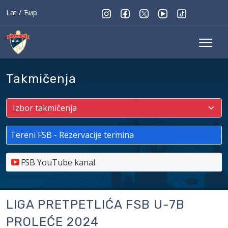
Lat
/
Ћир
Takmičenja
Tereni FSB - Rezervacije termina
FSB YouTube kanal
LIGA PRETPETLIĆA FSB U-7B
PROLEĆE 2024