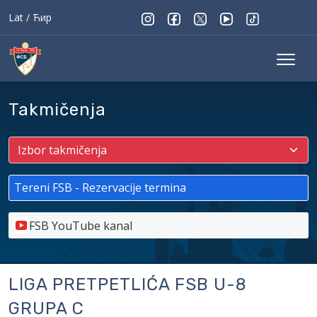
Lat
/
Ћир
Takmičenja
Tereni FSB - Rezervacije termina
FSB YouTube kanal
LIGA PRETPETLIĆA FSB U-8
GRUPA C