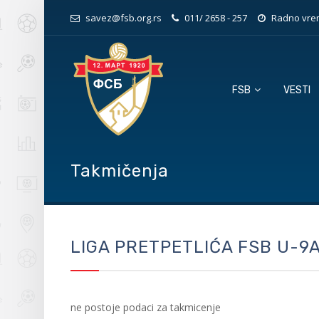
savez@fsb.org.rs
011/ 2658 - 257
Radno vrem
FSB
VESTI
Takmičenja
LIGA PRETPETLIĆA FSB U-9
ne postoje podaci za takmicenje