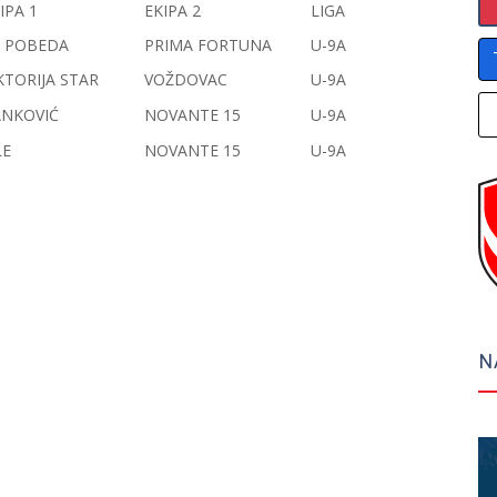
IPA 1
EKIPA 2
LIGA
F POBEDA
PRIMA FORTUNA
U-9A
KTORIJA STAR
VOŽDOVAC
U-9A
ANKOVIĆ
NOVANTE 15
U-9A
LE
NOVANTE 15
U-9A
N