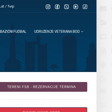
Lat
/
Ћир
BAZIČNI FUDBAL
UDRUŽENJE VETERANA BGD
TERENI FSB - REZERVACIJE TERMINA