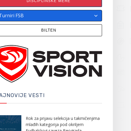
DISCIPLINSKE MERE
BILTEN
AJNOVIJE VESTI
Rok za prijavu selekcija u takmičenjima
mlađih kategorija pod okriljem
Fudbalskog saveza Beograda