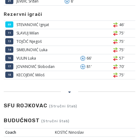
JEVĐIĆ Srđan
8'
21
Rezervni igrači
STEVANOVIĆ Ignjat
46'
69
SLAVUJ Milan
75'
11
TOJČIĆ Njegoš
75'
13
SIMEUNOVIĆ Luka
75'
14
VULIN Luka
66'
57'
16
JOVANOVIĆ Slobodan
81'
70'
17
KECOJEVIĆ Miloš
75'
18
SFU ROJKOVAC
(Stručni štab)
BUDUĆNOST
(Stručni štab)
Coach
KOSTIĆ Ninoslav