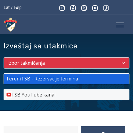
Lat
/
Ћир
Izveštaj sa utakmice
Tereni FSB - Rezervacije termina
FSB YouTube kanal