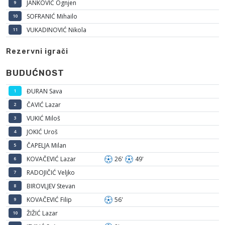
JANKOVIĆ Ognjen
9
SOFRANIĆ Mihailo
10
VUKADINOVIĆ Nikola
11
Rezervni igrači
BUDUĆNOST
ĐURAN Sava
1
ČAVIĆ Lazar
2
VUKIĆ Miloš
3
JOKIĆ Uroš
4
ČAPELJA Milan
5
KOVAČEVIĆ Lazar
26'
49'
6
RADOJIČIĆ Veljko
7
BIROVLJEV Stevan
8
KOVAČEVIĆ Filip
56'
9
ŽIŽIĆ Lazar
10