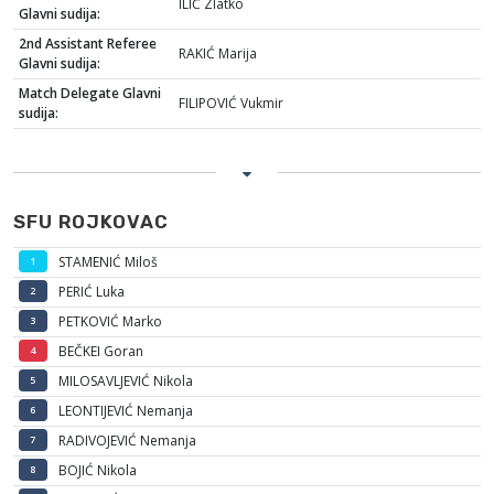
ILIĆ Zlatko
Glavni sudija:
2nd Assistant Referee
RAKIĆ Marija
Glavni sudija:
Match Delegate Glavni
FILIPOVIĆ Vukmir
sudija:
SFU ROJKOVAC
STAMENIĆ Miloš
1
PERIĆ Luka
2
PETKOVIĆ Marko
3
BEČKEI Goran
4
MILOSAVLJEVIĆ Nikola
5
LEONTIJEVIĆ Nemanja
6
RADIVOJEVIĆ Nemanja
7
BOJIĆ Nikola
8