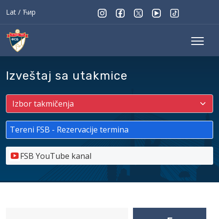
Lat
/
Ћир
Izveštaj sa utakmice
Tereni FSB - Rezervacije termina
FSB YouTube kanal