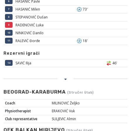
HASANIĆ Pavle
6
HASANIĆ Milen
73'
7
STEPANOVIĆ Dušan
8
RADENOVIĆ Luka
9
NINKOVIĆ Danilo
10
RALEVIĆ Đorđe
18'
11
Rezervni igrači
SAVIĆ Ilija
46'
14
BEOGRAD-KARABURMA
(Stručni štab)
Coach
MILINOVIĆ Željko
Physiotherapist
ERAKOVIĆ Vuk
Club representative
SULJEVIC Almin
OFK BALKAN MIRIJEVO
(Stručni štab)