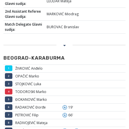
LEUDAR Mateja
Glavni sudija:
2nd Assistant Referee
MARKOVIĆ Miodrag
Glavni sudija:
Match Delegate Glavni
BUROVAC Branislav
sudija:
BEOGRAD-KARABURMA
ŽIVKOVIĆ Anđelo
1
OPAČIĆ Marko
2
STOJKOVIĆ Luka
3
TODOROSKI Marko
4
ĐOKANOVIĆ Marko
5
RADAKOVIĆ Đorđe
19'
6
PETROVIĆ Filip
66'
7
RADIVOJEVIĆ Mateja
8