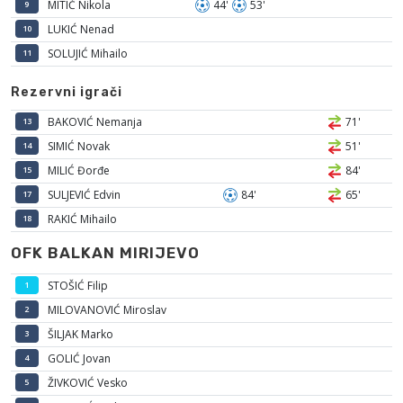
MITIĆ Nikola
44'
53'
9
LUKIĆ Nenad
10
SOLUJIĆ Mihailo
11
Rezervni igrači
BAKOVIĆ Nemanja
71'
13
SIMIĆ Novak
51'
14
MILIĆ Đorđe
84'
15
SULJEVIĆ Edvin
84'
65'
17
RAKIĆ Mihailo
18
OFK BALKAN MIRIJEVO
STOŠIĆ Filip
1
MILOVANOVIĆ Miroslav
2
ŠILJAK Marko
3
GOLIĆ Jovan
4
ŽIVKOVIĆ Vesko
5