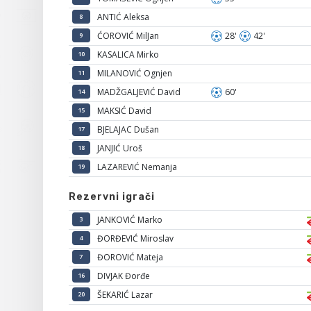
ANTIĆ Aleksa
8
ĆOROVIĆ MilJan
28'
42'
9
KASALICA Mirko
10
MILANOVIĆ Ognjen
11
MADŽGALJEVIĆ David
60'
14
MAKSIĆ David
15
BJELAJAC Dušan
17
JANJIĆ Uroš
18
LAZAREVIĆ Nemanja
19
Rezervni igrači
JANKOVIĆ Marko
3
ĐORĐEVIĆ Miroslav
4
ĐOROVIĆ Mateja
7
DIVJAK Đorđe
16
ŠEKARIĆ Lazar
20