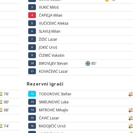
VUKIĆ Miloš
3
ČAPELJA Milan
4
VUČIĆEVIĆ Aleksa
5
SLAVUJ Milan
6
ŽIŽIĆ Lazar
7
JOKIĆ Uroš
8
ČIZMIĆ Vukašin
9
BIROVLJEV Stevan
85'
10
KOVAČEVIĆ Lazar
11
Rezervni igrači
78'
TODOROVIC Stefan
12
60'
SIMEUNOVIĆ Luka
13
68'
MITROVIĆ Mihajlo
14
ČAVIĆ Lazar
15
74'
RADOJIČIĆ Uroš
16