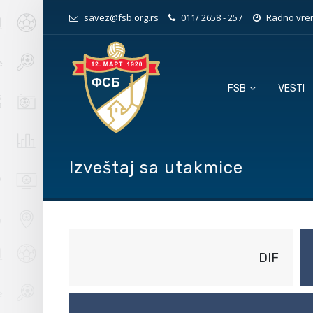
savez@fsb.org.rs
011/ 2658 - 257
Radno vrem
FSB
VESTI
Izveštaj sa utakmice
DIF