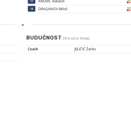
ANDRIĆ Vukašin
17
DRAGANOV Miloš
18
BUDUĆNOST
(Stručni štab)
Coach
JELIČIĆ Žarko