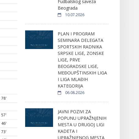
Fudbalskog saveza
Beograda
10.07.2026
PLAN I PROGRAM
SEMINARA DELEGATA
SPORTSKIH RADNIKA
SRPSKE LIGE, ZONSKE
LIGE, PRVE
BEOGRADSKE LIGE,
MEĐOUPŠTINSKIH LIGA
I LIGA MLAĐIH
KATEGORIJA
06.08.2026
78'
JAVNI POZIVI ZA
57'
POPUNU UPRAŽNJENIH
46'
MESTA U DRUGOJ LIGI
KADETA I
73'
UPRAŽNJENOG MESTA