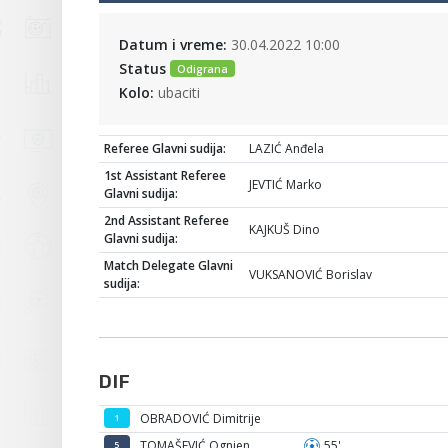
Datum i vreme:
30.04.2022 10:00
Status
Odigrana
Kolo:
ubaciti
Referee Glavni sudija:
LAZIĆ Anđela
1st Assistant Referee
JEVTIĆ Marko
Glavni sudija:
2nd Assistant Referee
KAJKUŠ Dino
Glavni sudija:
Match Delegate Glavni
VUKSANOVIĆ Borislav
sudija:
DIF
OBRADOVIĆ Dimitrije
1
TOMAŠEVIĆ Ognjen
55'
5