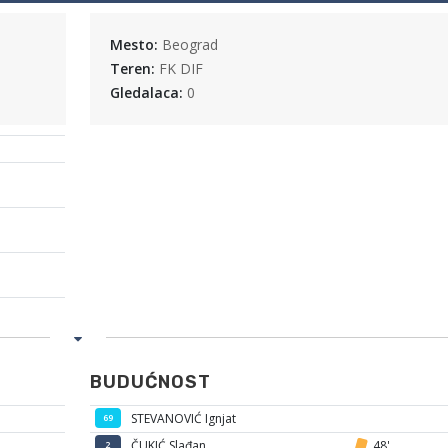
Mesto:
Beograd
Teren:
FK DIF
Gledalaca:
0
BUDUĆNOST
STEVANOVIĆ Ignjat
69
ČUKIĆ Slađan
48'
2