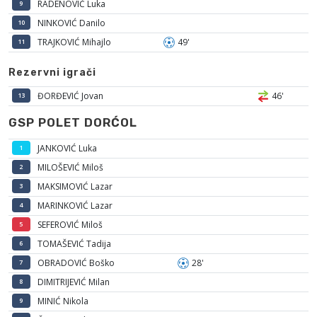
RADENOVIĆ Luka
9
NINKOVIĆ Danilo
10
TRAJKOVIĆ Mihajlo
49'
11
Rezervni igrači
ĐORĐEVIĆ Jovan
46'
13
GSP POLET DORĆOL
JANKOVIĆ Luka
1
MILOŠEVIĆ Miloš
2
MAKSIMOVIĆ Lazar
3
MARINKOVIĆ Lazar
4
SEFEROVIĆ Miloš
5
TOMAŠEVIĆ Tadija
6
OBRADOVIĆ Boško
28'
7
DIMITRIJEVIĆ Milan
8
MINIĆ Nikola
9