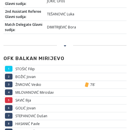
JOKIĆ Uroš
Glavni sudija:
2nd Assistant Referee
TEŠANOVIĆ Luka
Glavni sudija:
Match Delegate Glavni
DIMITRIJEVIĆ Bora
sudija:
OFK BALKAN MIRIJEVO
STOŠIĆ Filip
1
BOŽIĆ Jovan
2
ŽIVKOVIĆ Vesko
78'
3
MILOVANOVIĆ Miroslav
4
SAVIĆ Ilija
5
GOLIĆ Jovan
6
STEPANOVIĆ Dušan
7
HASANIĆ Pavle
8