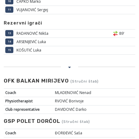
ČAPKO Marko
10
VUJANOVIĆ Sergej
11
Rezervni igrači
RADANOVIĆ Nikša
89'
13
ARSENIJEVIĆ Luka
14
KOŠUTIĆ Luka
15
OFK BALKAN MIRIJEVO
(Stručni štab)
Coach
MLADENOVIĆ Nenad
Physiotherapist
RVOVIĆ Borivoje
Club representative
DAVIDOVIĆ Darko
GSP POLET DORĆOL
(Stručni štab)
Coach
ĐORĐEVIĆ Saša