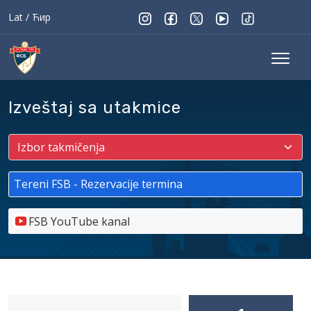
Lat
/
Ћир
Izveštaj sa utakmice
Tereni FSB - Rezervacije termina
FSB YouTube kanal