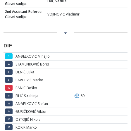
ERIĆ Vasilije
Glavni sudija:
2nd Assistant Referee
VOJINOVIĆ Vladimir
Glavni sudija:
DIF
ANĐELKOVIĆ Mihajlo
1
STAMENKOVIĆ Boris
4
DENIĆ Luka
6
PAVLOVIĆ Marko
8
PANIĆ Boško
10
FILIĆ Strahinja
69'
11
ANĐELKOVIĆ Stefan
13
ĐURIČKOVIĆ Viktor
14
OSTOJIĆ Nikola
16
KOKIR Marko
18