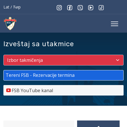
Lat
/
Ћир
Izveštaj sa utakmice
Tereni FSB - Rezervacije termina
FSB YouTube kanal