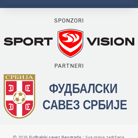
SPONZORI
PARTNERI
©
2026
Fudbalski savez Beograda
:: Sva prava zadržana.