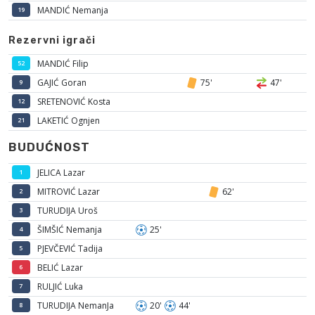
MANDIĆ Nemanja
19
Rezervni igrači
MANDIĆ Filip
52
GAJIĆ Goran
75'
47'
9
SRETENOVIĆ Kosta
12
LAKETIĆ Ognjen
21
BUDUĆNOST
JELICA Lazar
1
MITROVIĆ Lazar
62'
2
TURUDIJA Uroš
3
ŠIMŠIĆ Nemanja
25'
4
PJEVČEVIĆ Tadija
5
BELIĆ Lazar
6
RULJIĆ Luka
7
TURUDIJA NemanJa
20'
44'
8