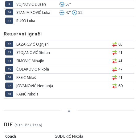
VOJNOVIĆ Dušan
57'
9
STANIMIROVIĆ Luka
47'
52'
10
RUSO Luka
11
Rezervni igrači
LAZAREVIĆ OgnJen
65'
12
STOJANOVIĆ Stefan
41'
13
SIMOVIĆ Mihajlo
41'
14
ČOLAKOVIĆ Nikola
47'
15
KREIĆ Miloš
41'
16
JOVANOVIĆ Nemanja
60'
17
RAKIĆ Nikola
18
DIF
(Stručni štab)
Coach
GUDURIĆ Nikola