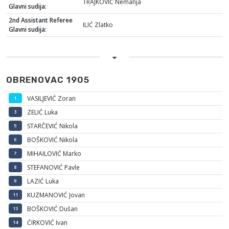
TRAJKOVIĆ Nemanja
Glavni sudija:
2nd Assistant Referee
ILIĆ Zlatko
Glavni sudija:
OBRENOVAC 1905
VASILJEVIĆ Zoran
1
ZELIĆ Luka
3
STARČEVIĆ Nikola
5
BOŠKOVIĆ Nikola
6
MIHAILOVIĆ Marko
7
STEFANOVIĆ Pavle
8
LAZIĆ Luka
9
KUZMANOVIĆ Jovan
11
BOŠKOVIĆ Dušan
13
ĆIRKOVIĆ Ivan
14