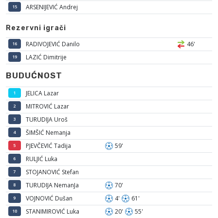
ARSENIJEVIĆ Andrej
15
Rezervni igrači
RADIVOJEVIĆ Danilo
46'
16
LAZIĆ Dimitrije
19
BUDUĆNOST
JELICA Lazar
1
MITROVIĆ Lazar
2
TURUDIJA Uroš
3
ŠIMŠIĆ Nemanja
4
PJEVČEVIĆ Tadija
59'
5
RULJIĆ Luka
6
STOJANOVIĆ Stefan
7
TURUDIJA NemanJa
70'
8
VOJNOVIĆ Dušan
4'
61'
9
STANIMIROVIĆ Luka
20'
55'
10