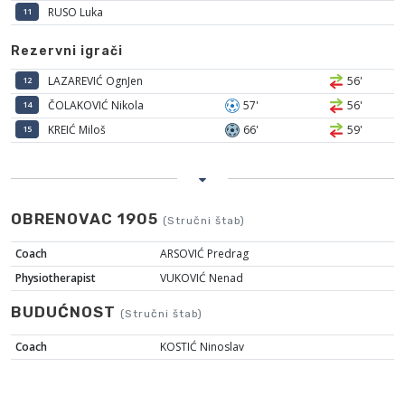
RUSO Luka
11
Rezervni igrači
LAZAREVIĆ OgnJen
56'
12
ČOLAKOVIĆ Nikola
57'
56'
14
KREIĆ Miloš
66'
59'
15
OBRENOVAC 1905
(Stručni štab)
Coach
ARSOVIĆ Predrag
Physiotherapist
VUKOVIĆ Nenad
BUDUĆNOST
(Stručni štab)
Coach
KOSTIĆ Ninoslav