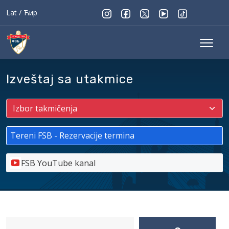
Lat
/
Ћир
Izveštaj sa utakmice
Tereni FSB - Rezervacije termina
FSB YouTube kanal