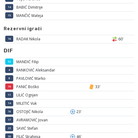
BABIĆ Dimitrije
14
MANČIĆ Mateja
15
Rezervni igrači
RADAK Nikola
60'
16
DIF
MANDIĆ Filip
52
RANKOVIĆ Aleksandar
4
PAVLOVIĆ Marko
8
PANIĆ Boško
33'
10
LILIĆ Ognjen
11
MILETIĆ Vuk
14
OSTOJIĆ Nikola
23'
16
AVRAMOVIĆ Jovan
17
SAVIĆ Stefan
23
FILIĆ Strahinja
46'
30