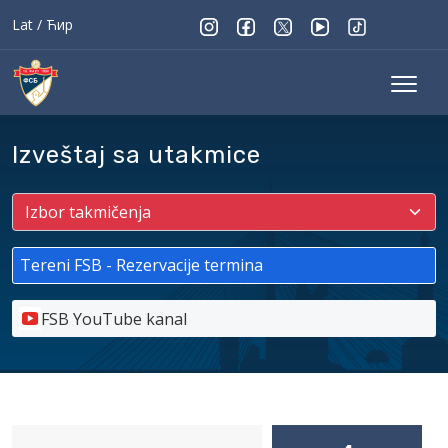
Lat
/
Ћир
Izveštaj sa utakmice
Tereni FSB - Rezervacije termina
FSB YouTube kanal