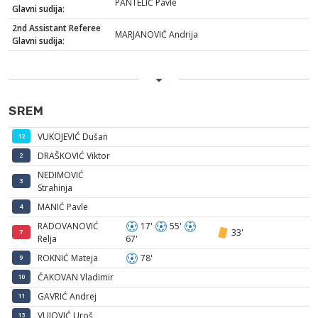
PANTELIĆ Pavle
Glavni sudija:
2nd Assistant Referee
MARJANOVIĆ Andrija
Glavni sudija:
SREM
VUKOJEVIĆ Dušan
12
DRAŠKOVIĆ Viktor
2
NEDIMOVIĆ
3
Strahinja
MANIĆ Pavle
4
RADOVANOVIĆ
17'
55'
33'
7
Relja
67'
ROKNIĆ Mateja
78'
9
ČAKOVAN Vladimir
10
GAVRIĆ Andrej
11
VUJOVIĆ Uroš
13