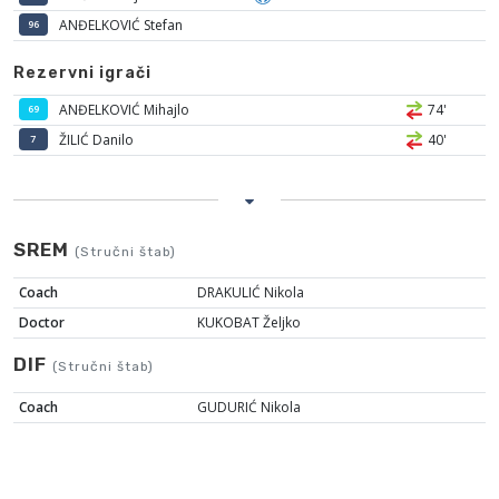
ANĐELKOVIĆ Stefan
96
Rezervni igrači
ANĐELKOVIĆ Mihajlo
74'
69
ŽILIĆ Danilo
40'
7
SREM
(Stručni štab)
Coach
DRAKULIĆ Nikola
Doctor
KUKOBAT Željko
DIF
(Stručni štab)
Coach
GUDURIĆ Nikola