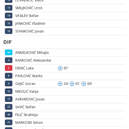
LOVRENČIĆ Viktor
SMILJKOVIĆ Uroš
13
VASILEV Stefan
14
JANKOVIĆ Vladimir
15
STANKOVIĆ Jovan
16
DIF
ANĐELKOVIĆ Mihajlo
69
RANKOVIĆ Aleksandar
4
DENIĆ Luka
67'
6
PAVLOVIĆ Marko
8
GAJIĆ Goran
34'
61'
69'
9
NIKOLIĆ Vanja
15
AVRAMOVIĆ Jovan
17
SAVIĆ Stefan
23
FILIĆ Strahinja
30
MARKOSKI Simon
77