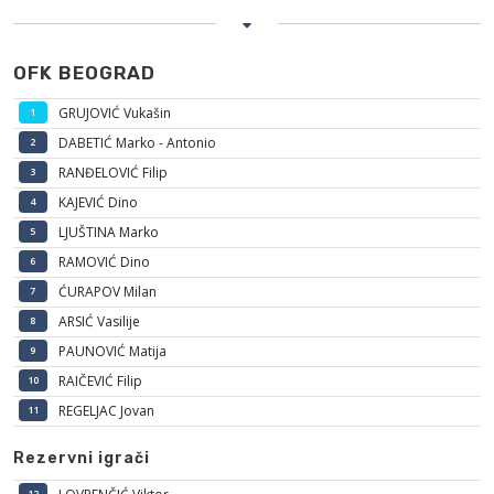
OFK BEOGRAD
GRUJOVIĆ Vukašin
1
DABETIĆ Marko - Antonio
2
RANĐELOVIĆ Filip
3
KAJEVIĆ Dino
4
LJUŠTINA Marko
5
RAMOVIĆ Dino
6
ĆURAPOV Milan
7
ARSIĆ Vasilije
8
PAUNOVIĆ Matija
9
RAIČEVIĆ Filip
10
REGELJAC Jovan
11
Rezervni igrači
12