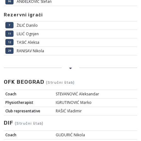
ANĐELKOVIĆ Stefan
96
Rezervni igrači
ŽILIĆ Danilo
7
LILIĆ Ognjen
11
TASIĆ Aleksa
12
RANISAV Nikola
29
OFK BEOGRAD
(Stručni štab)
Coach
STEVANOVIĆ Aleksandar
Physiotherapist
IGRUTINOVIĆ Marko
Club representative
RAŠIĆ Vladimir
DIF
(Stručni štab)
Coach
GUDURIĆ Nikola