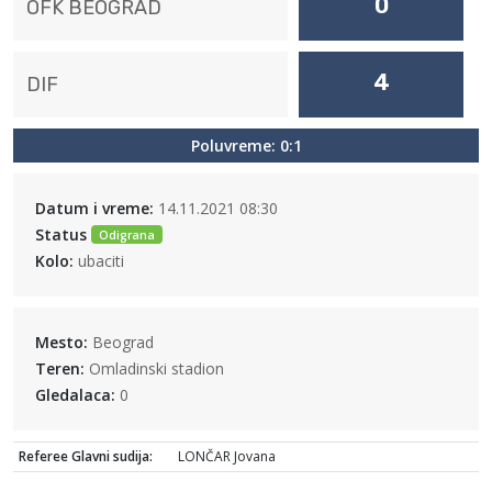
0
OFK BEOGRAD
4
DIF
Poluvreme: 0:1
Datum i vreme:
14.11.2021 08:30
Status
Odigrana
Kolo:
ubaciti
Mesto:
Beograd
Teren:
Omladinski stadion
Gledalaca:
0
Referee Glavni sudija:
LONČAR Jovana