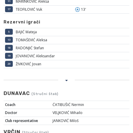
MARINKOVIĆ Aleksa
11
TEOFILOVIĆ Vuk
13'
17
Rezervni igrači
BAJIĆ Mateja
5
TOMAŠEVIĆ Aleksa
13
RADONJIĆ Stefan
18
JOVANOVIĆ Aleksandar
19
ŽIVKOVIĆ Jovan
20
DUNAVAC
(Stručni štab)
Coach
ĆATIBUŠIĆ Nermin
Doctor
VELJKOVIĆ Mihailo
Club representative
JANKOVIĆ Miloš
VRČIN
(Stručni štab)