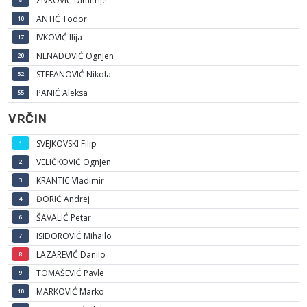
ŽIVKOVIĆ Dimitrije
ANTIĆ Todor
10
IVKOVIĆ Ilija
17
NENADOVIĆ OgnJen
20
STEFANOVIĆ Nikola
52
PANIĆ Aleksa
55
VRČIN
SVEJKOVSKI Filip
1
VELIČKOVIĆ OgnJen
2
KRANTIC Vladimir
3
ĐORIĆ Andrej
4
ŠAVALIĆ Petar
6
ISIDOROVIĆ Mihailo
7
LAZAREVIĆ Danilo
8
TOMAŠEVIĆ Pavle
9
MARKOVIĆ Marko
10