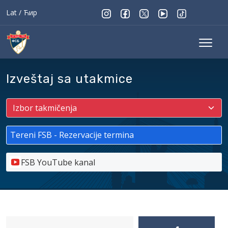
Lat
/
Ћир
Izveštaj sa utakmice
Tereni FSB - Rezervacije termina
FSB YouTube kanal