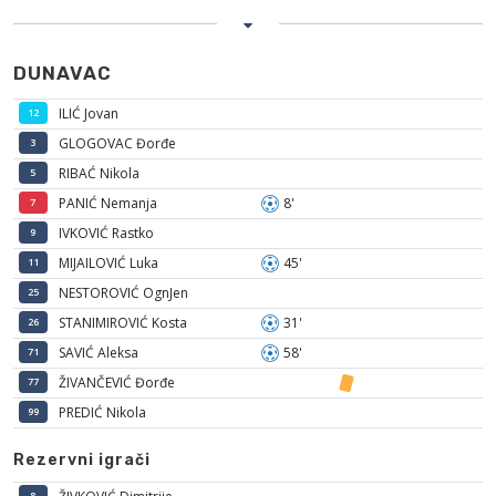
DUNAVAC
ILIĆ Jovan
12
GLOGOVAC Đorđe
3
RIBAĆ Nikola
5
PANIĆ Nemanja
8'
7
IVKOVIĆ Rastko
9
MIJAILOVIĆ Luka
45'
11
NESTOROVIĆ OgnJen
25
STANIMIROVIĆ Kosta
31'
26
SAVIĆ Aleksa
58'
71
ŽIVANČEVIĆ Đorđe
77
PREDIĆ Nikola
99
Rezervni igrači
8