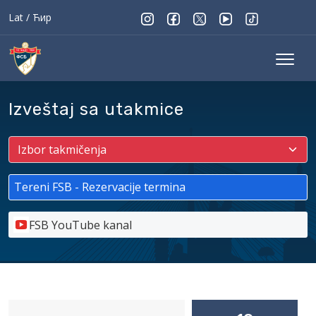
Lat
/
Ћир
Izveštaj sa utakmice
Tereni FSB - Rezervacije termina
FSB YouTube kanal