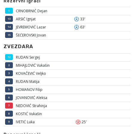
Rezervni igrači
CRNOBRNIĆ Dejan
1
ARSIĆ Ignjat
33'
13
JEVREMOVIĆ Lazar
63'
14
ŠEĆEROVSKI Jovan
15
ZVEZDARA
RUDAN Sergej
12
MIHAJLOVIĆ Vukašin
2
KOVAČEVIĆ Veljko
3
RUDAN Matija
4
HOMANOV Filip
5
JOVANOVIĆ Aleksa
6
NEDOVIĆ Strahinja
7
KOSTIĆ Vukašin
8
IVETIĆ Luka
25'
9