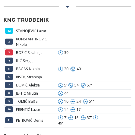
KMG TRUDBENIK
STANOJEVIĆ Lazar
12
KONSTANTINOVIĆ
2
Nikola
BOŽIĆ Strahinja
39'
3
ILIĆ Sergej
4
BAGAŠ Nikola
20'
40'
5
RISTIĆ Strahinja
6
ĐUMIĆ Aleksa
5'
54'
57'
7
JEFTIĆ Milutin
44'
8
TOMIĆ Balša
10'
24'
51'
9
PRENTIĆ Lazar
14'
17'
10
7'
15'
37'
PETROVIĆ Denis
11
49'