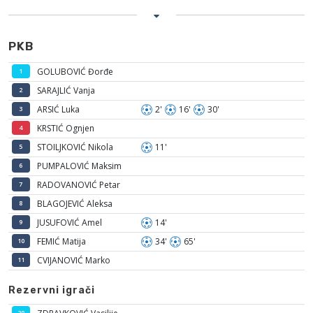
PKB
GOLUBOVIĆ Đorđe
1
SARAJLIĆ Vanja
2
ARSIĆ Luka
2'
16'
30'
3
KRSTIĆ Ognjen
4
STOILJKOVIĆ Nikola
11'
5
PUMPALOVIĆ Maksim
6
RADOVANOVIĆ Petar
7
BLAGOJEVIĆ Aleksa
8
JUSUFOVIĆ Amel
14'
9
FEMIĆ Matija
34'
65'
10
CVIJANOVIĆ Marko
11
Rezervni igrači
20