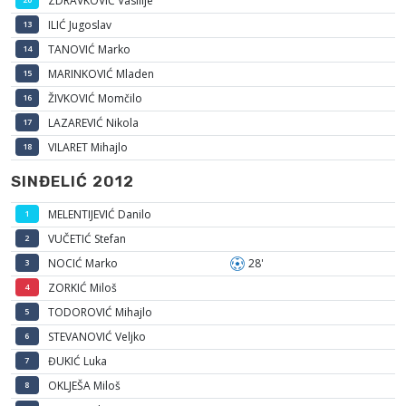
ZDRAVKOVIĆ Vasilije
ILIĆ Jugoslav
13
TANOVIĆ Marko
14
MARINKOVIĆ Mladen
15
ŽIVKOVIĆ Momčilo
16
LAZAREVIĆ Nikola
17
VILARET Mihajlo
18
SINĐELIĆ 2012
MELENTIJEVIĆ Danilo
1
VUČETIĆ Stefan
2
NOCIĆ Marko
28'
3
ZORKIĆ Miloš
4
TODOROVIĆ Mihajlo
5
STEVANOVIĆ Veljko
6
ĐUKIĆ Luka
7
OKLJEŠA Miloš
8