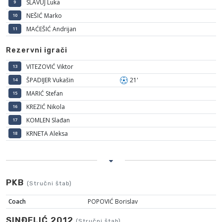
SLAVUJ Luka
9
NEŠIĆ Marko
10
MAĆEŠIĆ Andrijan
11
Rezervni igrači
VITEZOVIĆ Viktor
13
ŠPADIJER Vukašin
21'
14
MARIĆ Stefan
15
KREZIĆ Nikola
16
KOMLEN Slađan
17
KRNETA Aleksa
18
PKB
(Stručni štab)
Coach
POPOVIĆ Borislav
SINĐELIĆ 2012
(Stručni štab)