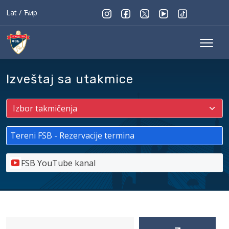
Lat
/
Ћир
Izveštaj sa utakmice
Tereni FSB - Rezervacije termina
FSB YouTube kanal