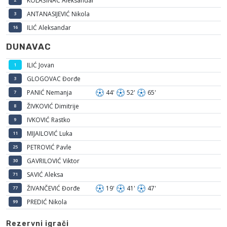
KOLAŠINAC Aleksandar
ANTANASIJEVIĆ Nikola
3
ILIĆ Aleksandar
16
DUNAVAC
ILIĆ Jovan
1
GLOGOVAC Đorđe
3
PANIĆ Nemanja
44'
52'
65'
7
ŽIVKOVIĆ Dimitrije
8
IVKOVIĆ Rastko
9
MIJAILOVIĆ Luka
11
PETROVIĆ Pavle
25
GAVRILOVIĆ Viktor
30
SAVIĆ Aleksa
71
ŽIVANČEVIĆ Đorđe
19'
41'
47'
77
PREDIĆ Nikola
99
Rezervni igrači