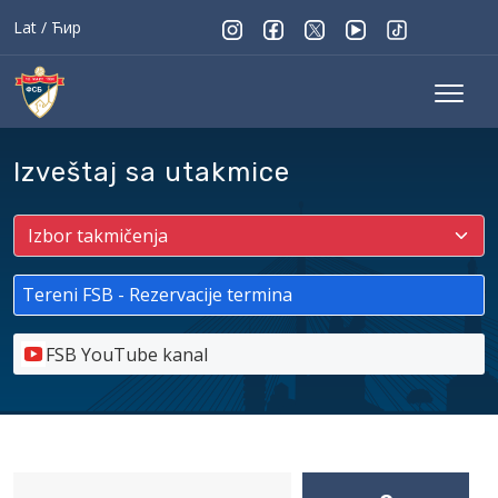
Lat
/
Ћир
Izveštaj sa utakmice
Tereni FSB - Rezervacije termina
FSB YouTube kanal