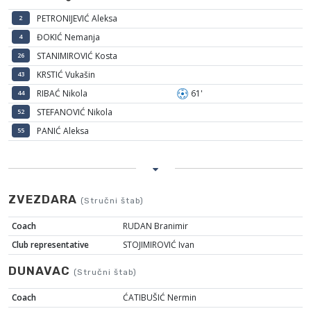
PETRONIJEVIĆ Aleksa
2
ĐOKIĆ Nemanja
4
STANIMIROVIĆ Kosta
26
KRSTIĆ Vukašin
43
RIBAĆ Nikola
61'
44
STEFANOVIĆ Nikola
52
PANIĆ Aleksa
55
ZVEZDARA
(Stručni štab)
Coach
RUDAN Branimir
Club representative
STOJIMIROVIĆ Ivan
DUNAVAC
(Stručni štab)
Coach
ĆATIBUŠIĆ Nermin