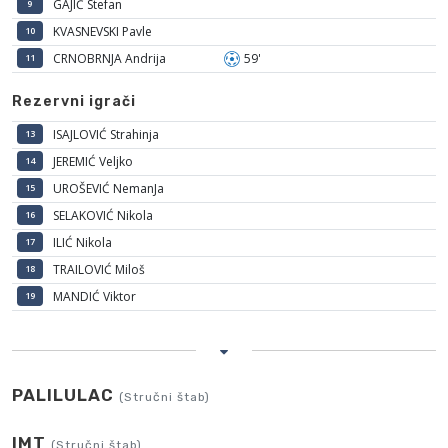
GAJIĆ Stefan
9
KVASNEVSKI Pavle
10
CRNOBRNJA Andrija
59'
11
Rezervni igrači
ISAJLOVIĆ Strahinja
13
JEREMIĆ Veljko
14
UROŠEVIĆ NemanJa
15
SELAKOVIĆ Nikola
16
ILIĆ Nikola
17
TRAILOVIĆ Miloš
18
MANDIĆ Viktor
19
PALILULAC
(Stručni štab)
IMT
(Stručni štab)