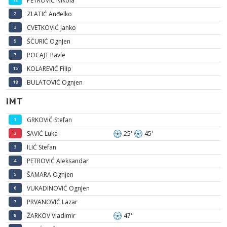
PETROVIĆ Nikola
ZLATIĆ Anđelko
2
CVETKOVIĆ Janko
3
ŠĆURIĆ OgnJen
5
POCAJT Pavle
7
KOLAREVIĆ Filip
15
BULATOVIĆ Ognjen
18
IMT
GRKOVIĆ Stefan
1
SAVIĆ Luka
25'
45'
2
ILIĆ Stefan
3
PETROVIĆ Aleksandar
4
ŠAMARA Ognjen
5
VUKADINOVIĆ OgnJen
6
PRVANOVIĆ Lazar
7
ŽARKOV Vladimir
47'
8