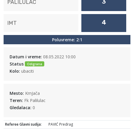
3
PALILULAC
4
IMT
Poluvreme: 2:1
Datum i vreme:
08.05.2022 10:00
Status
Odigrana
Kolo:
ubaciti
Mesto:
KrnJača
Teren:
Fk Palilulac
Gledalaca:
0
Referee Glavni sudija:
PAVIĆ Predrag