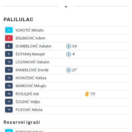
PALILULAC
VUKOTIĆ Mihailo
1
BISLIMOVIĆ Adem
6
DUMBELOVIĆ Vukašin
54'
8
ŠOTANAJ Manujel
4'
9
LOZANOVIĆ Vukašin
10
RANĐELOVIĆ Đorđe
27'
11
KOVAČEVIĆ Aleksa
13
MARKOVIĆ Mihajlo
14
ROSULJAŠ Vuk
70'
16
ŠOLEVIĆ Veljko
17
PUZOVIĆ Nikola
19
Rezervni igrači
12