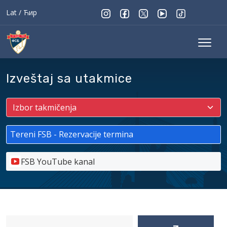
Lat
/
Ћир
Izveštaj sa utakmice
Tereni FSB - Rezervacije termina
FSB YouTube kanal