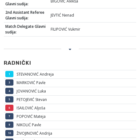
BIGOVIĆ Aleksa
Glavni sudija:
2nd Assistant Referee
JEVTIĆ Nenad
Glavni sudija:
Match Delegate Glavni
FILIPOVIĆ Vukmir
sudija:
RADNIČKI
STEVANOVIĆ Andreja
1
MARKOVIĆ Pavle
3
JOVANOVIĆ Luka
4
PETOJEVIĆ Stevan
5
ISAILOVIĆ Aljoša
6
POPOVIĆ Mateja
7
NIKOLIĆ Pavle
9
ŽIVOJINOVIĆ Andrija
10