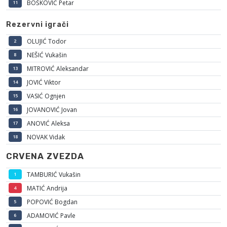
BOŠKOVIĆ Petar
11
Rezervni igrači
OLUJIĆ Todor
2
NEŠIĆ Vukašin
8
MITROVIĆ Aleksandar
13
JOVIĆ Viktor
14
VASIĆ Ognjen
15
JOVANOVIĆ Jovan
16
ANOVIĆ Aleksa
17
NOVAK Vidak
18
CRVENA ZVEZDA
TAMBURIĆ Vukašin
1
MATIĆ Andrija
4
POPOVIĆ Bogdan
5
ADAMOVIĆ Pavle
6