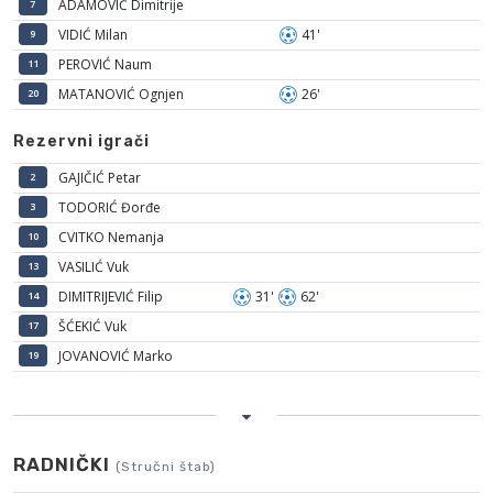
ADAMOVIĆ Dimitrije
7
VIDIĆ Milan
41'
9
PEROVIĆ Naum
11
MATANOVIĆ Ognjen
26'
20
Rezervni igrači
GAJIČIĆ Petar
2
TODORIĆ Đorđe
3
CVITKO Nemanja
10
VASILIĆ Vuk
13
DIMITRIJEVIĆ Filip
31'
62'
14
ŠĆEKIĆ Vuk
17
JOVANOVIĆ Marko
19
RADNIČKI
(Stručni štab)