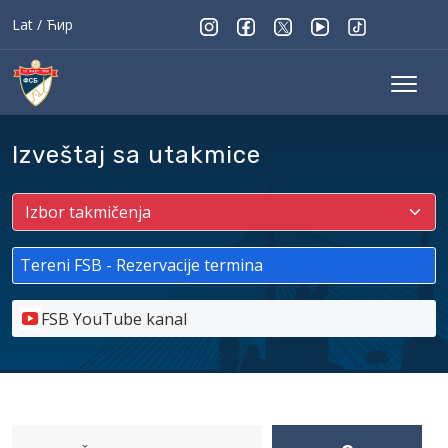
Lat
/
Ћир
Izveštaj sa utakmice
Tereni FSB - Rezervacije termina
FSB YouTube kanal