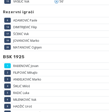
VASILIĆ Vuk
56'
13
Rezervni igrači
ADAMOVIĆ Pavle
6
DIMITRIJEVIĆ Filip
14
ŠĆEKIĆ Vuk
17
JOVANOVIĆ Marko
19
MATANOVIĆ Ognjen
20
BSK 1925
RAĐENOVIĆ Jovan
1
FILIPOVIĆ Mihajlo
2
ANĐELKOVIĆ Marko
3
ŠIKLIĆ Miloš
4
RADIĆ Luka
5
MILENKOVIĆ Vuk
6
HADŽIĆ Uroš
8