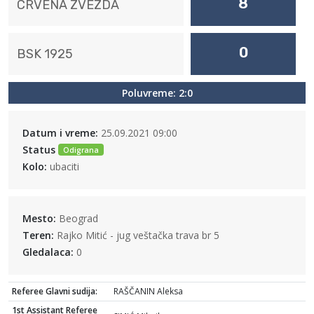
8
CRVENA ZVEZDA
0
BSK 1925
Poluvreme: 2:0
Datum i vreme:
25.09.2021 09:00
Status
Odigrana
Kolo:
ubaciti
Mesto:
Beograd
Teren:
Rajko Mitić - jug veštačka trava br 5
Gledalaca:
0
Referee Glavni sudija:
RAŠČANIN Aleksa
1st Assistant Referee