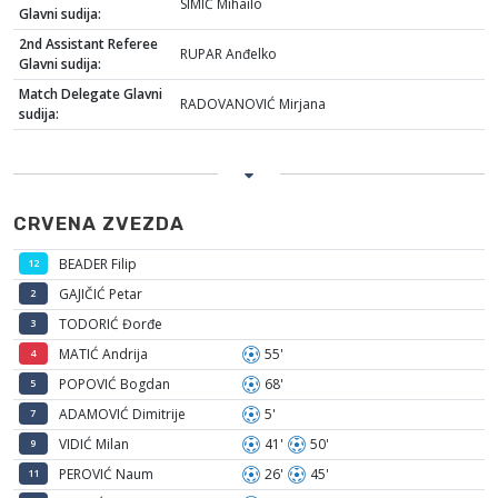
SIMIĆ Mihailo
Glavni sudija:
2nd Assistant Referee
RUPAR Anđelko
Glavni sudija:
Match Delegate Glavni
RADOVANOVIĆ Mirjana
sudija:
CRVENA ZVEZDA
BEADER Filip
12
GAJIČIĆ Petar
2
TODORIĆ Đorđe
3
MATIĆ Andrija
55'
4
POPOVIĆ Bogdan
68'
5
ADAMOVIĆ Dimitrije
5'
7
VIDIĆ Milan
41'
50'
9
PEROVIĆ Naum
26'
45'
11