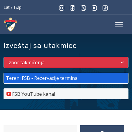
Lat
/
Ћир
Izveštaj sa utakmice
Tereni FSB - Rezervacije termina
FSB YouTube kanal