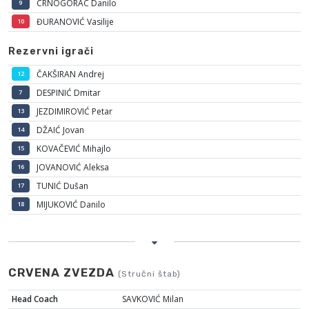
CRNOGORAC Danilo
9
ĐURANOVIĆ Vasilije
10
Rezervni igrači
ČAKŠIRAN Andrej
12
DESPINIĆ Dmitar
7
JEZDIMIROVIĆ Petar
13
DŽAIĆ Jovan
14
KOVAČEVIĆ Mihajlo
15
JOVANOVIĆ Aleksa
16
TUNIĆ Dušan
17
MIJUKOVIĆ Danilo
18
CRVENA ZVEZDA
(Stručni štab)
Head Coach
SAVKOVIĆ Milan