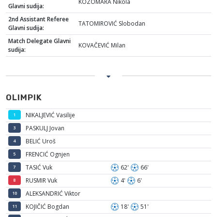
KOZOMARA Nikola
Glavni sudija:
2nd Assistant Referee
TATOMIROVIĆ Slobodan
Glavni sudija:
Match Delegate Glavni
KOVAČEVIĆ Milan
sudija:
OLIMPIK
NIKALJEVIĆ Vasilije
1
PASKULJ Jovan
3
BELIĆ Uroš
4
FRENCIĆ Ognjen
5
TASIĆ Vuk
62'
66'
7
RUSMIR Vuk
4'
6'
8
ALEKSANDRIĆ Viktor
10
KOJIČIĆ Bogdan
18'
51'
11