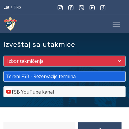
Lat
/
Ћир
Izveštaj sa utakmice
Tereni FSB - Rezervacije termina
FSB YouTube kanal