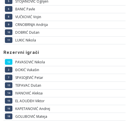
STOJANOVIĆ Ognjen
5
BANIĆ Pavle
6
VUČKOVIĆ Vojin
8
CRNOBRNJA Andrija
9
DOBRIĆ Dušan
10
LUKIC Nikola
11
Rezervni igrači
PAVASOVIĆ Nikola
12
ĐOKIĆ Vukašin
2
SPASOJEVIĆ Petar
7
TEPAVAC Dušan
13
IVANOVIĆ Aleksa
14
EL AOUDEH Viktor
15
KAPETANOVIĆ Andrej
16
GOLUBOVIĆ Mateja
18