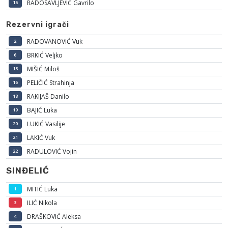
RADOSAVLJEVIĆ Gavrilo
15
Rezervni igrači
RADOVANOVIĆ Vuk
2
BRKIĆ Veljko
6
MIŠIĆ Miloš
13
PELIČIĆ Strahinja
16
RAKIJAŠ Danilo
18
BAJIĆ Luka
19
LUKIĆ Vasilije
20
LAKIĆ Vuk
21
RADULOVIĆ Vojin
22
SINĐELIĆ
MITIĆ Luka
1
ILIĆ Nikola
3
DRAŠKOVIĆ Aleksa
4