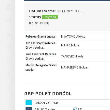
Datum i vreme:
07.11.2021 09:00
Status
Odigrana
Kolo:
ubaciti
Referee Glavni sudija:
MIJATOVIĆ Aleksa
1st Assistant Referee
MANIĆ Nikita
Glavni sudija:
2nd Assistant Referee
TANOVIĆ Nikola
Glavni sudija:
Match Delegate Glavni
MANASIJEVIĆ Boban
sudija:
GSP POLET DORĆOL
TANAZEVIĆ Petar
1
GRUJIĆ Ognjen
39'
3