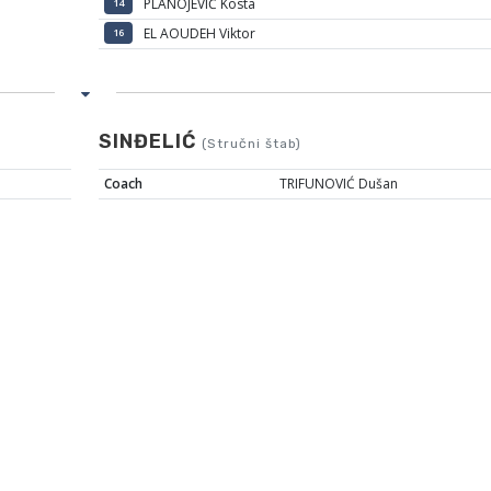
PLANOJEVIĆ Kosta
14
EL AOUDEH Viktor
16
SINĐELIĆ
(Stručni štab)
Coach
TRIFUNOVIĆ Dušan