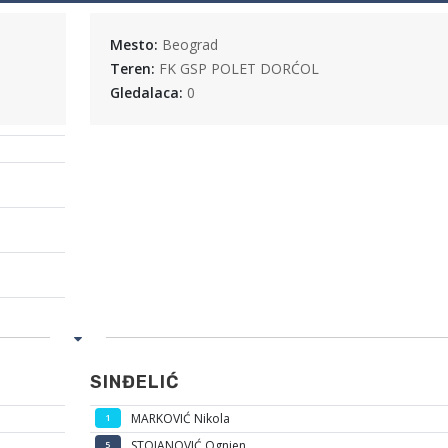
Mesto:
Beograd
Teren:
FK GSP POLET DORĆOL
Gledalaca:
0
SINĐELIĆ
MARKOVIĆ Nikola
1
STOJANOVIĆ Ognjen
5