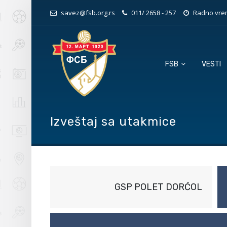
savez@fsb.org.rs
011/ 2658 - 257
Radno vrem
FSB
VESTI
Izveštaj sa utakmice
GSP POLET DORĆOL