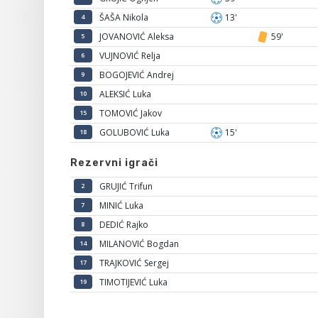
ŠAŠA Nikola
13'
4
JOVANOVIĆ Aleksa
59'
5
VUJNOVIĆ Relja
6
BOGOJEVIĆ Andrej
9
ALEKSIĆ Luka
10
TOMOVIĆ Jakov
15
GOLUBOVIĆ Luka
15'
18
Rezervni igrači
GRUJIĆ Trifun
2
MINIĆ Luka
7
DEDIĆ Rajko
8
MILANOVIĆ Bogdan
14
TRAJKOVIĆ Sergej
17
TIMOTIJEVIĆ Luka
19