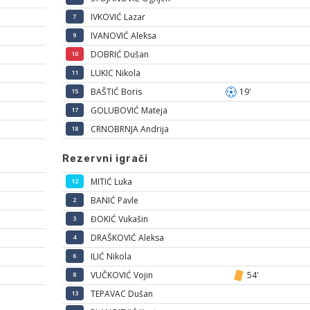
IVKOVIĆ Lazar
7
IVANOVIĆ Aleksa
9
DOBRIĆ Dušan
10
LUKIC Nikola
11
BAŠTIĆ Boris
19'
15
GOLUBOVIĆ Mateja
17
CRNOBRNJA Andrija
18
Rezervni igrači
MITIĆ Luka
12
BANIĆ Pavle
2
ĐOKIĆ Vukašin
3
DRAŠKOVIĆ Aleksa
4
ILIĆ Nikola
6
VUČKOVIĆ Vojin
54'
8
TEPAVAC Dušan
13