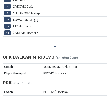
ŽIVKOVIĆ Dušan
6
STEVANOVIĆ Mateja
7
KOVAČEVIĆ Sergej
10
ILIĆ NemanJa
13
ŽIVKOVIĆ Momčilo
14
OFK BALKAN MIRIJEVO
(Stručni štab)
Coach
VUKMIROVIĆ Aleksandar
Physiotherapist
RVOVIĆ Borivoje
PKB
(Stručni štab)
Coach
POPOVIĆ Borislav