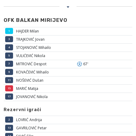
OFK BALKAN MIRIJEVO
HAJDER Milan
1
TRAJKOVIĆ Jovan
3
STOJANOVIĆ Mihailo
4
VULIĆEVIĆ Nikola
5
MITROVIĆ Despot
67'
7
KOVAČEVIĆ Mihailo
9
IVOŠEVIĆ Dušan
11
MARIĆ Matija
15
JOVANOVIĆ Nikola
17
Rezervni igrači
LOVRIĆ Andrija
2
GAVRILOVIĆ Petar
13
14