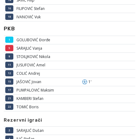
SAVIĆ Filip
FILIPOVIĆ Stefan
16
IVANOVIĆ Vuk
18
PKB
GOLUBOVIĆ Đorđe
1
SARAJLIĆ Vanja
5
STOILJKOVIĆ Nikola
9
JUSUFOVIĆ Amel
11
COLIĆ Andrej
12
JAŠOVIĆ Jovan
1'
15
PUMPALOVIĆ Maksim
17
KAMBERI Stefan
21
TOMIĆ Boris
22
Rezervni igrači
SARAJLIĆ Dušan
2
ILIĆ Stefan
4