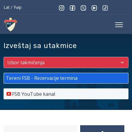
Lat
/
Ћир
Izveštaj sa utakmice
Tereni FSB - Rezervacije termina
FSB YouTube kanal